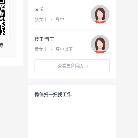
文员
张女士
·
高中
技工/普工
息
黄女士
·
高中以下
查看更多简历
微信扫一扫找工作