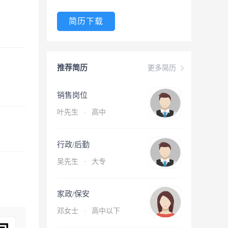
简历下载
推荐简历
更多简历
销售岗位
叶先生
·
高中
行政/后勤
吴先生
·
大专
家政/保安
邓女士
·
高中以下