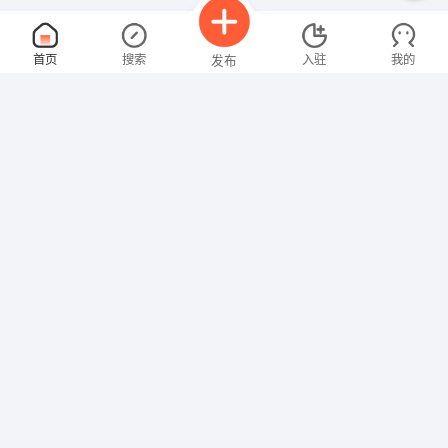
出纳
面议
首页
搜索
入驻
我的
发布
08-09
性别不限
经验不限
甘肃正立建筑安装（集团）有限公司
申请
甘肃省定西市安定区西川经济园区
物业经理
面议
招聘信息
求职简历
08-09
性别不限
经验不限
甘肃正立建筑安装（集团）有限公司
申请
甘肃省定西市安定区西川经济园区
平面设计
面议
08-09
性别不限
经验不限
甘肃德圣家建材家居有限公司
申请
甘肃省兰州市城关区南滨河东路5222号