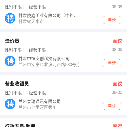
08-09
性别不限
经验不限
甘肃陇鑫矿业有限公司（中外合作）
申请
甘肃省天水市
造价员
面议
08-09
性别不限
经验不限
甘肃中恒安创科技有限公司
申请
兰州市安宁区北滨河西路530号连铝大厦电商谷三楼西一
营业收银员
面议
08-09
性别不限
经验不限
兰州泰瑞通讯有限公司
申请
兰州市七里河区秀川
行政专员/助理
面议