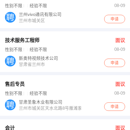
张曼 发布 [会计 ] 招聘信息
08-09
性别不限
经验不限
李女士 发布 [造价员 ] 招聘信息
【兰州金龙汽车租赁有限公司 】 强势入驻
兰州vivo通讯有限公司
申请
兰州市城关区
技术服务工程师
面议
08-09
性别不限
经验不限
新奥特视频技术公司
申请
甘肃省兰州市
售后专员
面议
08-09
性别不限
经验不限
甘肃圣象木业有限公司
申请
兰州市城关区天水北路8号雁滩家具市场1号楼425室
会计
面议